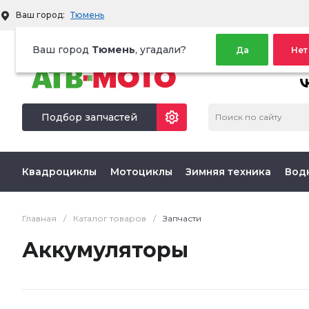
Ваш город:
Тюмень
Территория активного отдыха
Ваш город
Тюмень
, угадали?
Да
Нет
МЫ 
Подбор запчастей
Квадроциклы
Мотоциклы
Зимняя техника
Вод
Главная
/
Каталог товаров
/
Запчасти
Аккумуляторы