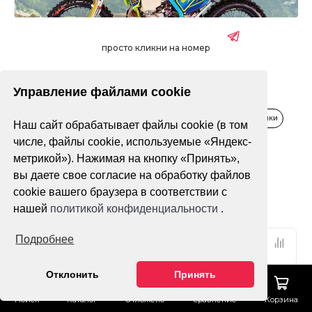
просто кликни на номер
Управление файлами cookie
Распродажа
Водная техника
Зимняя техника
Квадроциклы
Мопеды, скутеры
Мотоциклы
Питбайки
Наш сайт обрабатывает файлы cookie (в том
числе, файлы cookie, используемые «Яндекс-
Только в наличии
метрикой»). Нажимая на кнопку «Принять»,
вы даете свое согласие на обработку файлов
cookie вашего браузера в соответствии с
Фильтр
По популярности
нашей
политикой конфиденциальности
.
Подробнее
Отклонить
Принять
Поиск
Каталог
Отложено
Сравнение
Корзина