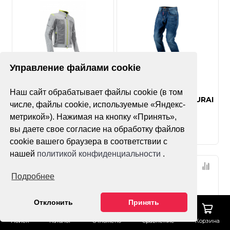
Управление файлами cookie
Нет оценок
Нет оценок
Наш сайт обрабатывает файлы cookie (в том
Куртка Acerbis
Мотоджинсы SAMURAI
числе, файлы cookie, используемые «Яндекс-
Ramsey My Vented
метрикой»). Нажимая на кнопку «Принять»,
вы даете свое согласие на обработку файлов
cookie вашего браузера в соответствии с
нашей
политикой конфиденциальности
.
Подробнее
Отклонить
Принять
Поиск
Каталог
Отложено
Сравнение
Корзина