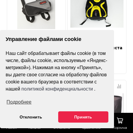
Нет оценок
Нет оценок
Управление файлами cookie
STARKS Сумка на руль
Рюкзак мотоциклиста
Наш сайт обрабатывает файлы cookie (в том
WP S Black
числе, файлы cookie, используемые «Яндекс-
метрикой»). Нажимая на кнопку «Принять»,
вы даете свое согласие на обработку файлов
cookie вашего браузера в соответствии с
нашей
политикой конфиденциальности
.
Подробнее
Отклонить
Принять
Поиск
Каталог
Отложено
Сравнение
Корзина
Нет оценок
Нет оценок