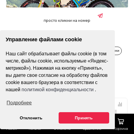
просто кликни на номер
Управление файлами cookie
Распродажа
Водная техника
Зимняя техника
Квадроциклы
Мопеды, скутеры
Мотоциклы
Питбайки
Наш сайт обрабатывает файлы cookie (в том
числе, файлы cookie, используемые «Яндекс-
Только в наличии
метрикой»). Нажимая на кнопку «Принять»,
вы даете свое согласие на обработку файлов
cookie вашего браузера в соответствии с
Фильтр
По популярности
нашей
политикой конфиденциальности
.
Подробнее
Отклонить
Принять
Поиск
Каталог
Отложено
Сравнение
Корзина