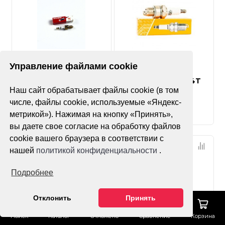
Нет оценок
Нет оценок
Управление файлами cookie
Свеча зажигания 4T
Свеча зажигания 4T
Наш сайт обрабатывает файлы cookie (в том
D8TC (DR8EA) NRG
A7TC (C7HSA) NRG
числе, файлы cookie, используемые «Яндекс-
метрикой»). Нажимая на кнопку «Принять»,
вы даете свое согласие на обработку файлов
cookie вашего браузера в соответствии с
нашей
политикой конфиденциальности
.
Подробнее
Отклонить
Принять
Поиск
Каталог
Отложено
Сравнение
Корзина
Нет оценок
Нет оценок