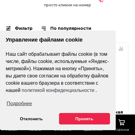
просто кликни на номер
Фильтр
По популярности
Управление файлами cookie
Наш сайт обрабатывает файлы cookie (в том
числе, файлы cookie, используемые «Яндекс-
метрикой»). Нажимая на кнопку «Принять»,
вы даете свое согласие на обработку файлов
cookie вашего браузера в соответствии с
нашей
политикой конфиденциальности
.
Нет оценок
Нет оценок
Подробнее
Масло моторное
Жидкость тормозная
Motul 300V 4T FL Road
Motul DOT 5.1 BF 0.5л
Отклонить
Принять
Racing SAE 15w50 (1л.)
Поиск
Каталог
Отложено
Сравнение
Корзина