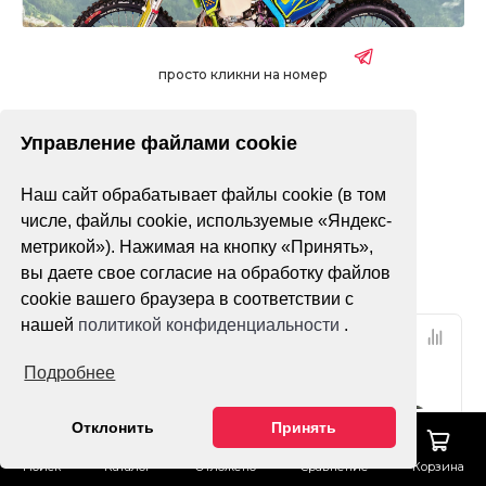
просто кликни на номер
Управление файлами cookie
без ПТС
с ПТС
Наш сайт обрабатывает файлы cookie (в том
Только в наличии
числе, файлы cookie, используемые «Яндекс-
метрикой»). Нажимая на кнопку «Принять»,
Фильтр
По популярности
вы даете свое согласие на обработку файлов
cookie вашего браузера в соответствии с
нашей
политикой конфиденциальности
.
НДС 22%
НДС 22%
ПТС
ПТС
Подробнее
Отклонить
Принять
Поиск
Каталог
Отложено
Сравнение
Корзина